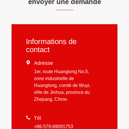
envoyer une demande
Informations de
contact

Adresse
1er, route Huanglong No.5,
zone industrielle de
Huanglong, comté de Wuyi,
ville de Jinhua, province du
Zhejiang, Chine.

Tél
+86-579-89091753