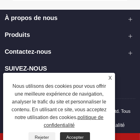
À propos de nous
Produits
Contactez-nous
SUIVEZ-NOUS
X
Nous utilisons des cookies pour vous offrir
une meilleure expérience de navigation,
analyser le trafic du site et personnaliser le
contenu. En utilisant ce site, vous acceptez
Copyright © 2025 Zhejiang Hanxin Cookware Co., Ltd. Tous
notre utilisation des cookies.
politique de
droits réservés.
Links
Sitemap
RSS
XML
politique de confidentialité
confidentialité
Rejeter
Accepter