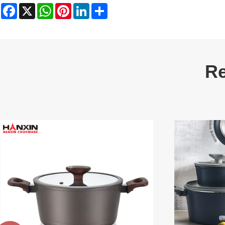
Facebook
X
WhatsApp
Pinterest
LinkedIn
Share
Re