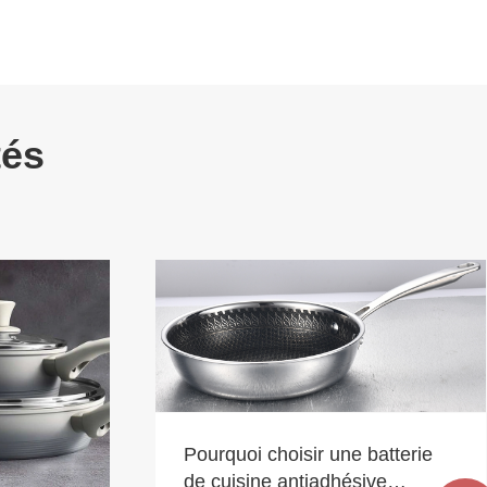
tés
atterie
ve