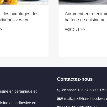
composite en acier tri
Voir plus >>
épaisseur pour les cui
entretenir votre
modernes ?
de cuisine antiadhésive
nium pressé ?
>>
Contactez-nous
Téléphone:+86-579-8909175
uisine en céramique et
E-mail:zjhx@hanxincookwar
uisine antiadhésive en