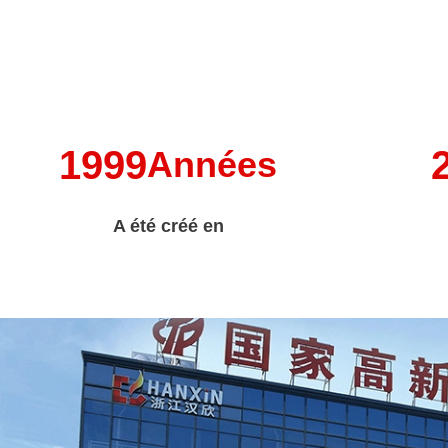
1999
Années
A été créé en