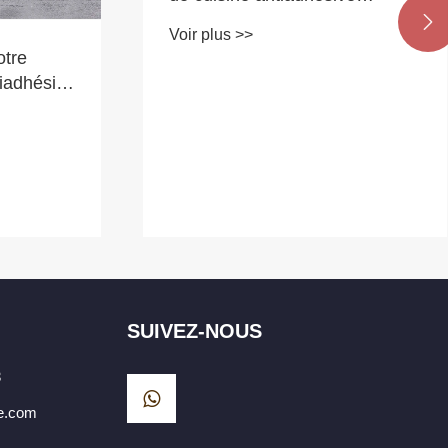
ple

sines
Pourquoi une batterie de
cuisine en céramique et
aluminium est-elle le meilleur
Voir plus >>
choix pour votre cuisine
SUIVEZ-NOUS
3
e.com