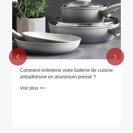
antiadhésives ?
Voir plus >>


ine