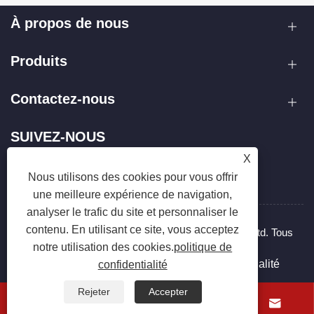
À propos de nous
Produits
Contactez-nous
SUIVEZ-NOUS
X
Nous utilisons des cookies pour vous offrir
une meilleure expérience de navigation,
analyser le trafic du site et personnaliser le
contenu. En utilisant ce site, vous acceptez
Copyright © 2025 Zhejiang Hanxin Cookware Co., Ltd. Tous
notre utilisation des cookies.
politique de
droits réservés.
Links
Sitemap
RSS
XML
politique de confidentialité
confidentialité
Rejeter
Accepter



