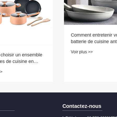
Comment entretenir v
batterie de cuisine an
en aluminium pressé 
Voir plus >>
 choisir un ensemble
les de cuisine en
e et aluminium pour
>>
ine moderne ?
Contactez-nous