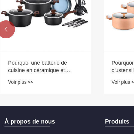

Pourquoi une batterie de
Pourquoi
cuisine en céramique et
d'ustensi
aluminium est-elle le meilleur
céramiqu
Voir plus >>
Voir plus 
choix pour votre cuisine
une cuis
À propos de nous
Produits