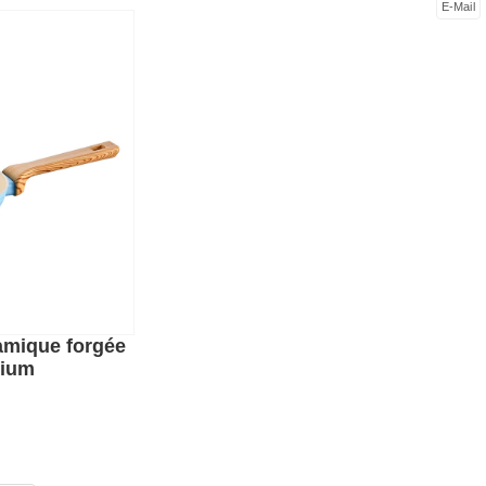
E-Mail
ramique forgée
nium