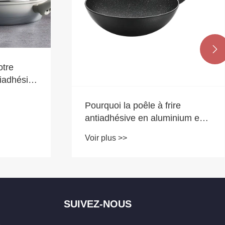

otre
tiadhésive
?
Pourquoi la poêle à frire
antiadhésive en aluminium est-
elle le meilleur choix pour la
Voir plus >>
cuisine moderne ?
SUIVEZ-NOUS