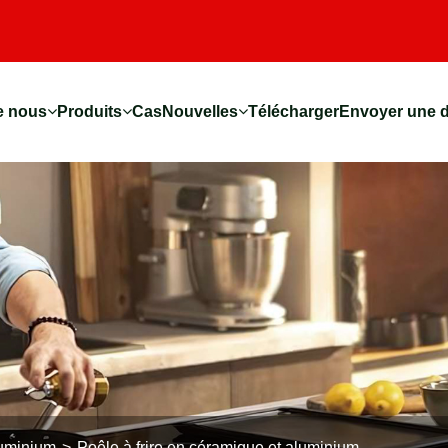
e nous
Produits
Cas
Nouvelles
Télécharger
Envoyer une 
luminium
Poêle à frire en céramique et aluminium