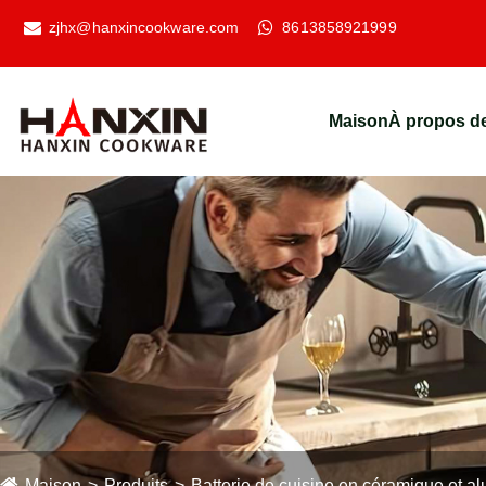
zjhx@hanxincookware.com
8613858921999
Maison
À propos d
Maison
Produits
Batterie de cuisine en céramique et a