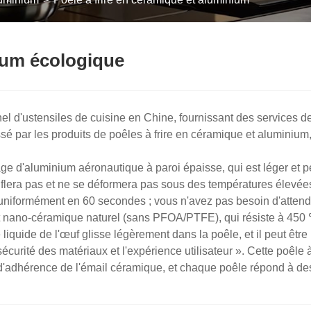
nium écologique
nel d'ustensiles de cuisine en Chine, fournissant des services 
ssé par les produits de poêles à frire en céramique et aluminium
age d'aluminium aéronautique à paroi épaisse, qui est léger et p
nflera pas et ne se déformera pas sous des températures élevées
 uniformément en 60 secondes ; vous n'avez pas besoin d'attendr
t nano-céramique naturel (sans PFOA/PTFE), qui résiste à 450 ℃
 liquide de l'œuf glisse légèrement dans la poêle, et il peut être
curité des matériaux et l'expérience utilisateur ». Cette poêle 
s d'adhérence de l'émail céramique, et chaque poêle répond à de