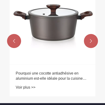
Voir plus >>


otte antiadhésive en
e idéale pour la cuisine
enne ?