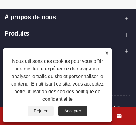
À propos de nous
Produits
Contactez-nous
X
Nous utilisons des cookies pour vous offrir
SUIVEZ-NOUS
une meilleure expérience de navigation,
analyser le trafic du site et personnaliser le
contenu. En utilisant ce site, vous acceptez
notre utilisation des cookies.
politique de
confidentialité
Copyright © 2025 Zhejiang Hanxin Cookware Co., Ltd. Tous
Rejeter
Accepter
droits réservés.




Links
Sitemap
RSS
XML
politique de confidentialité