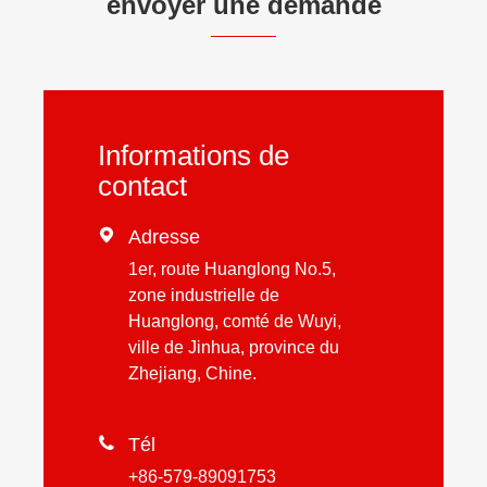
envoyer une demande
Informations de
contact

Adresse
1er, route Huanglong No.5,
zone industrielle de
Huanglong, comté de Wuyi,
ville de Jinhua, province du
Zhejiang, Chine.

Tél
+86-579-89091753