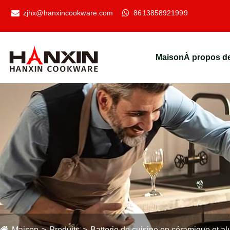
zjhx@hanxincookware.com
8613858921999
Maison
À propos d
Maison
Produits
Batterie de cuisine en céramique et a