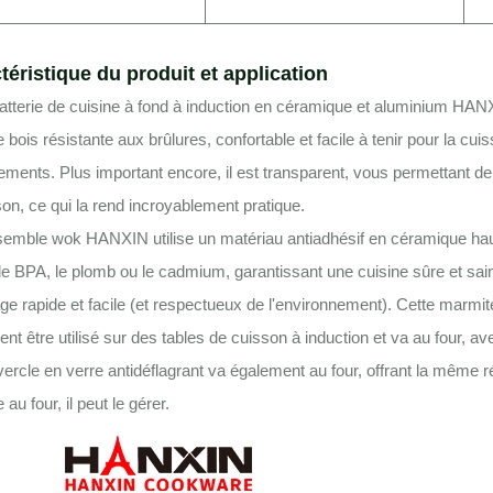
téristique du produit et application
atterie de cuisine à fond à induction en céramique et aluminium HANX
e bois résistante aux brûlures, confortable et facile à tenir pour la cui
ments. Plus important encore, il est transparent, vous permettant de 
son, ce qui la rend incroyablement pratique.
semble wok HANXIN utilise un matériau antiadhésif en céramique ha
e BPA, le plomb ou le cadmium, garantissant une cuisine sûre et sain
ge rapide et facile (et respectueux de l'environnement). Cette marmite 
nt être utilisé sur des tables de cuisson à induction et va au four, av
ercle en verre antidéflagrant va également au four, offrant la même ré
 au four, il peut le gérer.