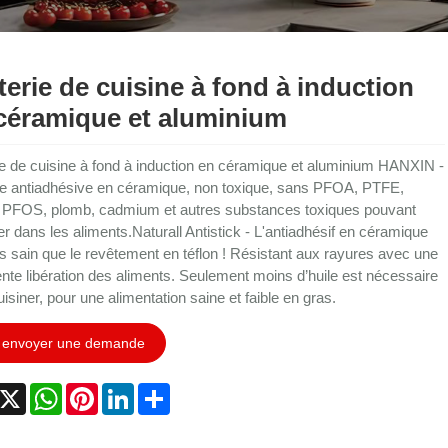
terie de cuisine à fond à induction
céramique et aluminium
ie de cuisine à fond à induction en céramique et aluminium HANXIN -
e antiadhésive en céramique, non toxique, sans PFOA, PTFE,
PFOS, plomb, cadmium et autres substances toxiques pouvant
trer dans les aliments.
Naturall Antistick - L'antiadhésif en céramique
us sain que le revêtement en téflon ! Résistant aux rayures avec une
ente libération des aliments. Seulement moins d’huile est nécessaire
isiner, pour une alimentation saine et faible en gras.
envoyer une demande
acebook
X
WhatsApp
Pinterest
LinkedIn
Share