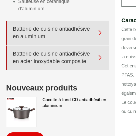
Sauteuse en céramique
d'aluminium
Carac
Batterie de cuisine antiadhésive
Cette b

en aluminium
grain d
déverse
Batterie de cuisine antiadhésive
la cuis

en acier inoxydable composite
Cet en
PFAS, l
nettoya
Nouveaux produits
égaleme
Cocotte à fond CD antiadhésif en
Le couv
aluminium
ou cuire