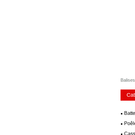
Balises
Cat
Batt
Poêl
Cass