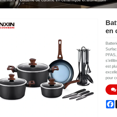
Bat
en 
Batter
Surfac
PFAS, 
s'infil
est pl
excell
pour cu
F