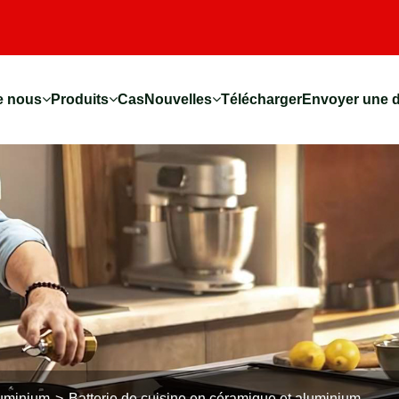
e nous
Produits
Cas
Nouvelles
Télécharger
Envoyer une 
luminium
Batterie de cuisine en céramique et aluminium